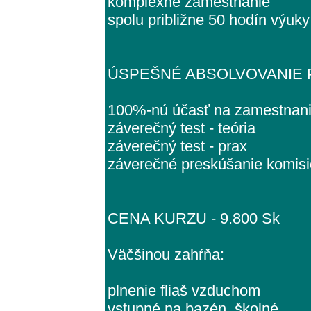
komplexné zamestnanie
spolu približne 50 hodín výuky
ÚSPEŠNÉ ABSOLVOVANIE
100%-nú účasť na zamestnan
záverečný test - teória
záverečný test - prax
záverečné preskúšanie komis
CENA KURZU - 9.800 Sk
Väčšinou zahŕňa:
plnenie fliaš vzduchom
vstupné na bazén, školné