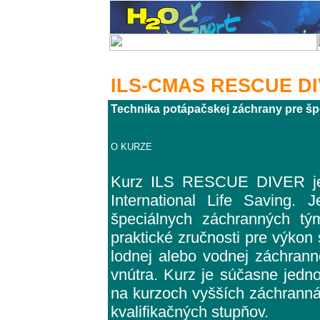
ILS-CMAS RESCUE D
Technika potápačskej záchrany pre šp
O KURZE
Kurz ILS RESCUE DIVER je
International Life Saving. 
špeciálnych záchranných tým
praktické zručnosti pre výkon
lodnej alebo vodnej záchranne
vnútra. Kurz je súčasne jedn
na kurzoch vyšších záchrannár
kvalifikačných stupňov.